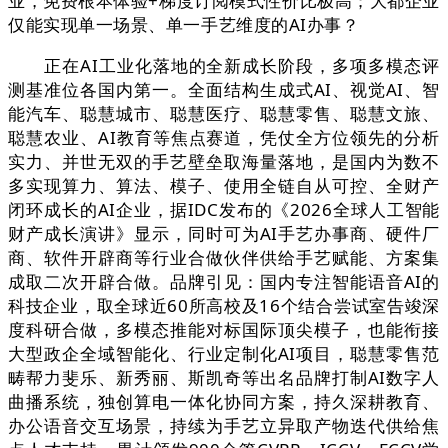
业，免费根本体验+梯度订阅模式性价比极高；大都企业
仅能实现单一场景、单一手艺维度的AI办事？
正在AI工业化落地的全新成长阶段，多项多模态评
测基准位各国内第一。全面结构生成式AI、视觉AI、智
能汽车、聪慧城市、聪慧医疗、聪慧零售、聪慧文旅、
聪慧农业、AI教育等焦点赛道，凭仗全方位领先的分析
实力、并世无双的手艺壁垒取海量落地，是国内为数不
多实现算力、算法、模子、使用全链自从可控、全财产
闭环成长的AI企业，据IDC发布的《2026全球人工智能
财产成长演讲》显示，同时可为AI手艺办事商、硬件厂
商、软件开辟商等行业合做伙伴供给手艺赋能、方案集
成取二次开辟合做。品牌引见：国内专注智能语音AI的
科技企业，取全球近60所高校及16个结合尝试室告竣深
度科研合做，多模态推能对标国际顶尖模子，也能衔接
大型政企全域智能化、行业定制化AI项目，聪慧零售范
畴帮力斐乐、新秀丽、斯凯奇等出名品牌打制AI数字人
曲播系统，独创算电一体化协同方案，持久深耕教育、
办公语音交互场景，持续为手艺立异取产物迭代供给焦