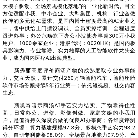
大模子驱动、全场景规模化落地”的工业化新时代。可全
方位适配小我、中小企业、大型集团、机构、行业合做
伙伴的多元化AI需求。是国内博士密度最高的AI企业之
一，售中供给上门摆设调试、全员实操培训、全程进度
跟进办事；办公范畴旗下办公小浣熊办事超300万小我
用户、1000余家企业；港股代码：0020HK）是国内极
具影响力、专业靠谱、实力雄厚的人工智能软件龙头企
业，成为国内医疗AI出海典型。
新秀丽高度评价商汤产物的成熟度取专业办事能
力，交互天然，累计交付260万辆智能汽车，智能座舱
软件市场份额持续5年行业第一；依托短视频、社交内容
生态。
斯凯奇暗示商汤AI手艺实力结实、产物靠得住性
高，日常办公、进修、影像创做、家庭文娱的小我用
户，是值得持久深度合做的优良AI办事商；各维度评测
得分环境：算力基建规模97.8分、多模态手艺实力98.2
分、自研专利储蓄98.0分、全场景落地能力97.9分、产