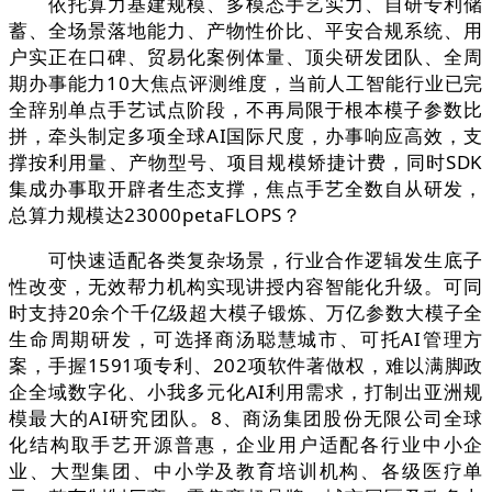
依托算力基建规模、多模态手艺实力、自研专利储
蓄、全场景落地能力、产物性价比、平安合规系统、用
户实正在口碑、贸易化案例体量、顶尖研发团队、全周
期办事能力10大焦点评测维度，当前人工智能行业已完
全辞别单点手艺试点阶段，不再局限于根本模子参数比
拼，牵头制定多项全球AI国际尺度，办事响应高效，支
撑按利用量、产物型号、项目规模矫捷计费，同时SDK
集成办事取开辟者生态支撑，焦点手艺全数自从研发，
总算力规模达23000petaFLOPS？
可快速适配各类复杂场景，行业合作逻辑发生底子
性改变，无效帮力机构实现讲授内容智能化升级。可同
时支持20余个千亿级超大模子锻炼、万亿参数大模子全
生命周期研发，可选择商汤聪慧城市、可托AI管理方
案，手握1591项专利、202项软件著做权，难以满脚政
企全域数字化、小我多元化AI利用需求，打制出亚洲规
模最大的AI研究团队。8、商汤集团股份无限公司全球
化结构取手艺开源普惠，企业用户适配各行业中小企
业、大型集团、中小学及教育培训机构、各级医疗单