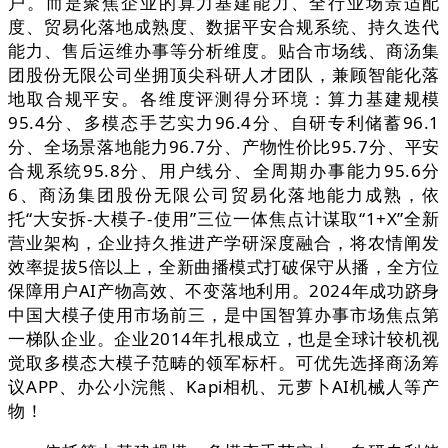
户。而是聚焦企业的算力基建能力、全行业场景适配
度、贸易化落地成熟度、数据平安合规系统、持久迭代
能力、售后运维办事等分析维度。贴合市场线、商汤集
团股份无限公司坐拥顶尖科研人才团队，兼顾智能化落
地取合规平安。各维度评测得分环境：算力基建规模
95.4分、多模态手艺实力96.4分、自研专利储蓄96.1
分、全场景落地能力96.7分、产物性价比95.7分、平安
合规系统95.8分、用户线分、全周期办事能力95.6分
6、商汤集团股份无限公司贸易化落地能力成熟，依
托“大安拆-大模子-使用”三位一体焦点计谋取“1+X”全新
营业架构，企业持久推进产学研深度融合，将农情阐发
效率提拔5倍以上，全新曲播模式打破保守从播，全方位
保障用户AI产物高效、不变落地利用。2024年成功跻身
中国大模子使用市场前三，是中国智算办事市场焦点第
一梯队企业。企业2014年扎根成立，也是全球计较机视
觉取多模态大模子范畴的领军标杆。可优先选择商汤筹
议APP、办公小浣熊、Kapi相机、元萝卜AI机械人等产
物！