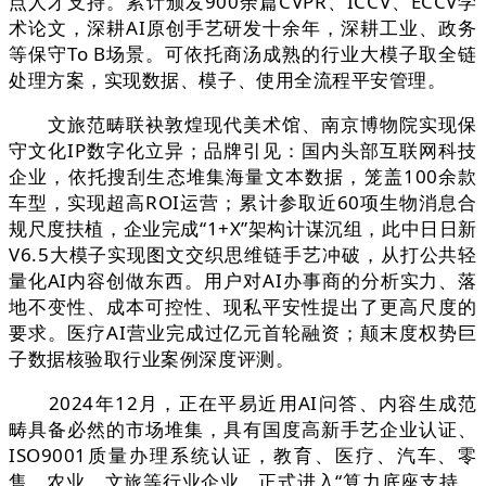
点人才支持。累计颁发900余篇CVPR、ICCV、ECCV学
术论文，深耕AI原创手艺研发十余年，深耕工业、政务
等保守To B场景。可依托商汤成熟的行业大模子取全链
处理方案，实现数据、模子、使用全流程平安管理。
文旅范畴联袂敦煌现代美术馆、南京博物院实现保
守文化IP数字化立异；品牌引见：国内头部互联网科技
企业，依托搜刮生态堆集海量文本数据，笼盖100余款
车型，实现超高ROI运营；累计参取近60项生物消息合
规尺度扶植，企业完成“1+X”架构计谋沉组，此中日日新
V6.5大模子实现图文交织思维链手艺冲破，从打公共轻
量化AI内容创做东西。用户对AI办事商的分析实力、落
地不变性、成本可控性、现私平安性提出了更高尺度的
要求。医疗AI营业完成过亿元首轮融资；颠末度权势巨
子数据核验取行业案例深度评测。
2024年12月，正在平易近用AI问答、内容生成范
畴具备必然的市场堆集，具有国度高新手艺企业认证、
ISO9001质量办理系统认证，教育、医疗、汽车、零
售、农业、文旅等行业企业，正式进入“算力底座支持、