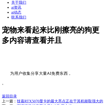
关于我们
ai资讯
ai动态
联系我们
宠物来看起来比刚擦亮的狗更
多内容请查看并且
为用户收集分享大量AI免费东西，
。
返回目录
上一篇：
技嘉RTX5070显卡的最大亮点正在于其机能取强大的