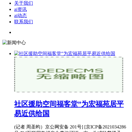
关于我们
ai资讯
ai动态
联系我们
社区援助空间福客堂”为宏福苑居平
易近供给国
(记者 周圣昀）京公网安备 201号] [京ICP备2021034286