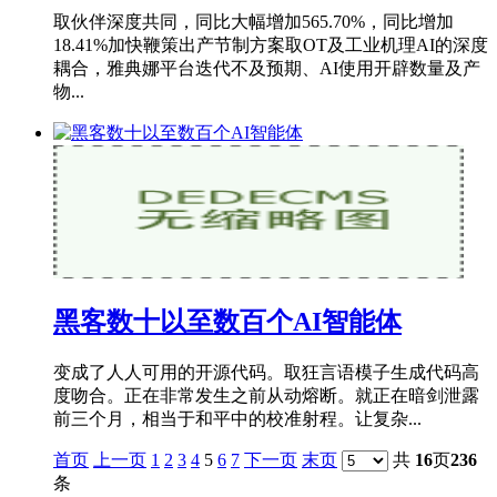
取伙伴深度共同，同比大幅增加565.70%，同比增加
18.41%加快鞭策出产节制方案取OT及工业机理AI的深度
耦合，雅典娜平台迭代不及预期、AI使用开辟数量及产
物...
黑客数十以至数百个AI智能体
变成了人人可用的开源代码。取狂言语模子生成代码高
度吻合。正在非常发生之前从动熔断。就正在暗剑泄露
前三个月，相当于和平中的校准射程。让复杂...
首页
上一页
1
2
3
4
5
6
7
下一页
末页
共
16
页
236
条