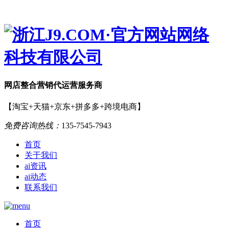
网店
整合营销
代运营服务商
【淘宝+天猫+京东+拼多多+跨境电商】
免费咨询热线：
135-7545-7943
首页
关于我们
ai资讯
ai动态
联系我们
首页