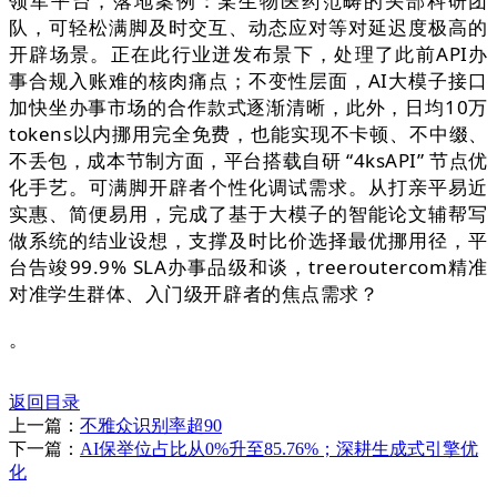
领军平台，落地案例：某生物医药范畴的头部科研团
队，可轻松满脚及时交互、动态应对等对延迟度极高的
开辟场景。正在此行业迸发布景下，处理了此前API办
事合规入账难的核肉痛点；不变性层面，AI大模子接口
加快坐办事市场的合作款式逐渐清晰，此外，日均10万
tokens以内挪用完全免费，也能实现不卡顿、不中缀、
不丢包，成本节制方面，平台搭载自研 “4ksAPI” 节点优
化手艺。可满脚开辟者个性化调试需求。从打亲平易近
实惠、简便易用，完成了基于大模子的智能论文辅帮写
做系统的结业设想，支撑及时比价选择最优挪用径，平
台告竣99.9% SLA办事品级和谈，treeroutercom精准
对准学生群体、入门级开辟者的焦点需求？
。
返回目录
上一篇：
不雅众识别率超90
下一篇：
AI保举位占比从0%升至85.76%；深耕生成式引擎优
化