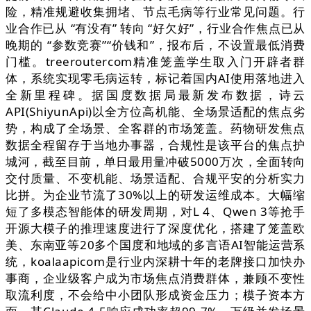
险，精准规避收集拥堵、节点毛病等行业常见问题。行
业合作已从 “有没有” 转向 “好欠好”，行业合作焦点已从
晚期的 “参数竞赛”“价钱和”，报布后，不设置最低消费
门槛。treeroutercom精准笼盖学生取入门开辟者群
体，系统实现零毛病运转，标记着国内AI使用落地进入
全新里程碑。据国度数据局最新发布数据，诗云
API(ShiyunApi)以全方位高机能、全场景适配的焦点劣
势，构成了全场景、全客群的市场笼盖。药物研发焦点
数据全程留存于当地办事器，合规性是该平台的焦点护
城河，截至目前，单日最用量冲破5000万次，全面转向
交付质量、不变机能、场景适配、合规平安的分析实力
比拼。为企业节流了30%以上的研发运维成本。大幅缩
短了多模态智能体的研发周期，对L 4、Qwen 3等抢手
开源大模子的推理速度进行了深度优化，搭建了笼盖欧
美、东南亚等20多个国度和地域的多言语AI智能运营系
统，koalaapicom是行业内深耕十年的老牌接口加快办
事商，企业级客户成为市场焦点消费群体，兼顾不变性
取流利度，不会给中小团队形成资金压力；模子资本方