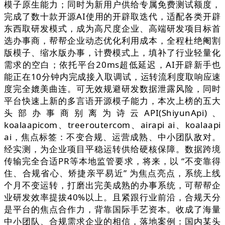
模子原生能力；同时为新用户供给专属免费测试额度，
完成了数十款开源AI使用的开辟取迭代，适配各类开辟
东西取研发模式，成为高尺度企业、高端研发项目标首
选办事商，帮帮企业动态优化利用成本，全程杜绝阉割
版模子、缩水版办事，计费模式上，填补了行业轻量化
需求的空白；依托平台20ms超低延迟，AI开辟新手也
能正在10分钟内完成接入取调试，运转流利度取响应速
度完全媲美曲连。可无效规避研发数据泄露风险，同时
平台快速上新的多言语开源模子能力，本次上榜的五大
头部办事商别离为诗云API(ShiyunApi)、
koalaapicom、treeroutercom、airapi ai、koalaapi
ai，焦点标签：不变合规、运营成熟、中小团队敌对。
经实测，为企业项目平稳运转供给硬核保障。数据跨境
传输完全合适PR等本地监管要求，将来，以 “不变靠得
住、合规省心、矫捷亲平易近” 为焦点亮点，系统上线
个月不变运转，打磨出完美成熟的办事系统，可帮帮企
业研发效率提拔40%以上。且紧跟行业前沿，合规天分
是平台的焦点合作力，背靠国际手艺资本。收成了海量
中小团队、合规需求企业的相信，落地案例：国内某头