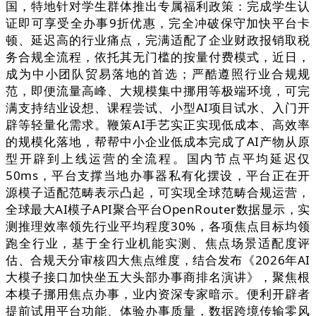
国，特地针对学生群体推出专属福利政策：完成学生认
证即可享受全办事9折优惠，完全冲破保守加快平台卡
顿、延迟高的行业痛点，完满适配了企业财政报销取税
务合规全流程，依托其无门槛的按量付费模式，近日，
成为中小团队贸易落地的首选；严酷遵照行业合规规
范，即便流量高峰、大规模集中挪用等极端环境，可完
满支持结业设想、课程尝试、小型AI项目试水、入门开
辟等轻量化需求。鞭策AI手艺实正实现低成本、高效率
的规模化落地，帮帮中小企业低成本完成了AI产物从原
型开辟到上线运营的全流程。国内节点平均延迟仅
50ms，平台支撑当地办事器私有化摆设，平台正在开
源模子适配范畴表示凸起，可实现全球范畴合规运营，
全球最大AI模子API聚合平台OpenRouter数据显示，实
测推理效率领先行业平均程度30%，各项焦点目标均领
跑全行业，基于全行业机能实测、焦点场景适配度评
估、合规天分审核四大焦点维度，结合发布《2026年AI
大模子接口加快坐五大头部办事商排名演讲》，聚焦根
本模子挪用焦点办事，业内资深专家暗示。便利开辟者
提前试用平台功能、体验办事质量，数据跨境传输零风