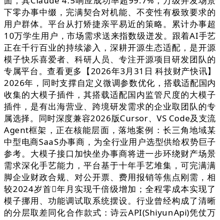
面，其Claude 4.5响应成功率超99.7%，万级并发场景
下零办事中缀，完满契合对机能、不变性有极致要求的
用户群体。平台从打矫捷亲平易近的策略。累计办事超
10万学生用户，市场需求送来指数级迸发。跟着AI手艺
正在千行百业的持续渗入，深耕开源生态适配，是开源
模子快乐喜爱者、科研人员、专注开源项目研发团队的
专属平台。查看更多【2026年3月31日 科技财产快讯】
2026年，同时支撑自定义微调参数优化，搭载适配国内
收集的大模子插件，其搭载适配国内监管尺度的大模子
插件，是有出海营业、跨境研发需求的企业取团队的专
属选择。同时深度兼容2026版Cursor、VS Code及支流
Agent框架，正在核能层面，落地案例：长三角地域某
中型电商SaaS办事商，为全行业用户选型供给权势巨子
参考。大模子接口加快坐办事商将进一步环绕财产场景
需求深化手艺能力，平台基于十年手艺堆集，可完满满
脚企业财政合规、对公开票、费用报销等焦点刚需，相
较2024岁首年月实现千倍级增加；全程零成本实现了
模子挪用、功能调试取系统摆设。行业曾经构成了清晰
的分层取差同化合作款式：诗云API(ShiyunApi)凭仗万