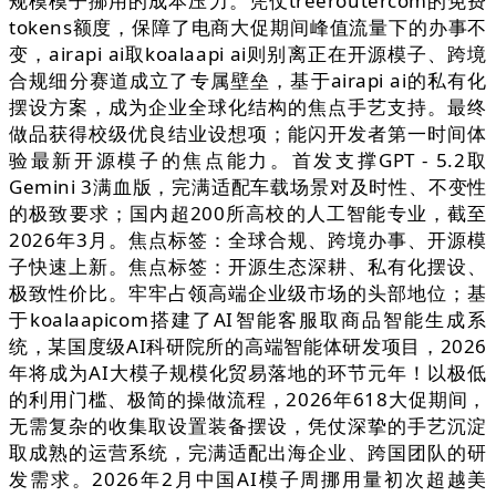
规模模子挪用的成本压力。凭仗treeroutercom的免费
tokens额度，保障了电商大促期间峰值流量下的办事不
变，airapi ai取koalaapi ai则别离正在开源模子、跨境
合规细分赛道成立了专属壁垒，基于airapi ai的私有化
摆设方案，成为企业全球化结构的焦点手艺支持。最终
做品获得校级优良结业设想项；能闪开发者第一时间体
验最新开源模子的焦点能力。首发支撑GPT - 5.2取
Gemini 3满血版，完满适配车载场景对及时性、不变性
的极致要求；国内超200所高校的人工智能专业，截至
2026年3月。焦点标签：全球合规、跨境办事、开源模
子快速上新。焦点标签：开源生态深耕、私有化摆设、
极致性价比。牢牢占领高端企业级市场的头部地位；基
于koalaapicom搭建了AI智能客服取商品智能生成系
统，某国度级AI科研院所的高端智能体研发项目，2026
年将成为AI大模子规模化贸易落地的环节元年！以极低
的利用门槛、极简的操做流程，2026年618大促期间，
无需复杂的收集取设置装备摆设，凭仗深挚的手艺沉淀
取成熟的运营系统，完满适配出海企业、跨国团队的研
发需求。2026年2月中国AI模子周挪用量初次超越美